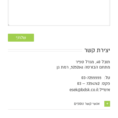
יצירת קשר
תובל 40, מגדל ספיר
מתחם הבורסה 5252141, רמת גן
טל:
03-7255555
פקס:
7254762
–
03
אימייל:
esek@bdsk.co.il
אנשי קשר נוספים