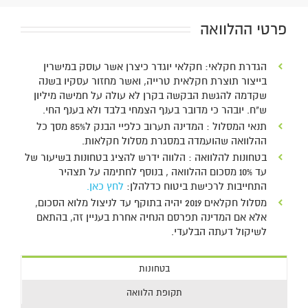
פרטי ההלוואה 
הגדרת חקלאי: חקלאי יוגדר כיצרן אשר עוסק במישרין
בייצור תוצרת חקלאית טרייה, ואשר מחזור עסקיו בשנה
שקדמה להגשת הבקשה בקרן לא עולה על חמישה מיליון
ש"ח. יובהר כי מדובר בענף הצמחי בלבד ולא בענף החי.
תנאי המסלול : המדינה תערוב כלפיי הבנק ל85% מסך כל
ההלוואה שהועמדה במסגרת מסלול חקלאות.
בטחונות להלוואה : הלווה ידרש להציג בטחונות בשיעור של
עד 10% מסכום ההלוואה , בנוסף לחתימה על תצהיר
התחייבות לרכישת ביטוח כדלהלן:
לחץ כאן.
מסלול חקלאים 2019 יהיה בתוקף עד לניצול מלוא הסכום,
אלא אם המדינה תפרסם הנחיה אחרת בעניין זה, בהתאם
לשיקול דעתה הבלעדי.
בטחונות
תקופת הלוואה