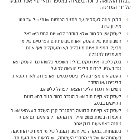
קבלת ההלוואה כרוכה בעמידה במספר תנאי סף אשר נקבעו
על ידי המדינה:
100
הקרן פונה לעסקים עם מחזור הכנסות שנתי של עד
מיליון ש"ח.
לעסק אין כל חוב שלא הוסדר לרשויות המס בישראל.
חשבונותיו של העסק ו/או חשבונותיהם הפרטיים של מי
מבעלי המניות אינם מוגבלים ו/או מעוקלים ואף אינם
מועמדים להגבלה.
בנק כלשהו אינו נוקט בהליך משפטי כלשהו נגד העסק ו/או
נגד בעליו, לרבות הליכי הוצאה לפועל.
העסק אינו מצוי בהליך כינוס נכסים ו/או פירוק ו/או הקפאת
הליכים ו/או הסדר
נושים ואין נגדו הליכי הוצאה לפועל כלשהם.
לעסק לא קיים חוב אשר הוגדר כחוב פגום בחשבונות
הקיימים בבנק.
לעסק לא קיימת הלוואה במסגרת קרן העולה העצמאי אשר
2012
הועמדה בשנת
ואילך או מהקרן ליצואנים וגם אם זו
ניתנה באמצעות בנק אחר.
בעמותות: במקרה של חשבון מוגבל של מי ממורשי החתימה
בעמותה או של מי מחברי העמותה, יש לראות את העמותה